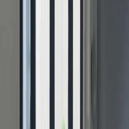
LVDS Cable Assembly สายสัญญาณดิฟเฟอเรนเชียลความเร็ว
สูง
คืองานประกอบที่นำสายไฟ ขั้วต่อ เทอร์มินัล และวัสดุ
ป้องกัน มารวมเป็นชุดเดียวตามแบบ เพื่อให้เดินสาย ติดตั้ง และ
ซ่อมบำรุงได้ซ้ำกันทุกล็อต
ในงานจริง เราได้ทำตามขั้นตอนเดียวกันกับชุดสายไฟอื่น ๆ คือ
ตัดและปอกสายตามแบบ ย้ำขั้วโดยควบคุมแรงย้ำ ประกอบบน
แผงจิ๊กเพื่อคุมเส้นทางและความยาว แล้วทดสอบไฟฟ้า 100%
ทุกเส้นก่อนส่งมอบ ตามแนวทาง IPC/WHMA-A-620 และมีการ
ทำชิ้นงานตัวอย่างแรก (First Article) ก่อนเดินสายการผลิตซ้ำ
ทำไม LVDS cable assembly ถึงต่างจาก
สายสัญญาณทั่วไป
LVDS (Low Voltage Differential Signaling) ตามมาตรฐาน
TIA/EIA-644
ส่งข้อมูลด้วยแรงดันต่างเพียง 350mV บนคู่สาย
twisted pair ทำให้กินพลังงานต่ำ แต่ทนต่อ noise ได้ดีกว่า single-