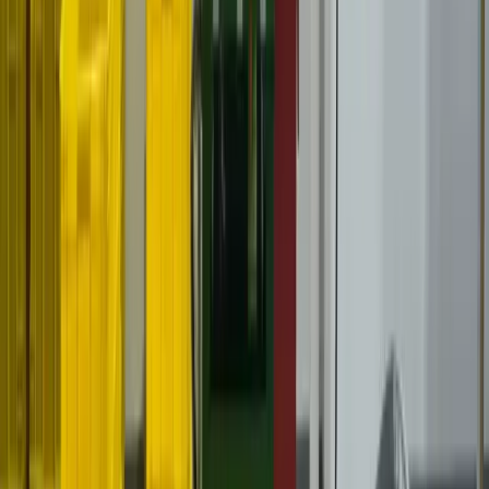
กระบวนการทดสอบที่ออกแบบมาเพื่อสาย
ความเร็วสูง
สาย LVDS ไม่สามารถตรวจด้วย continuity test อย่างเดียวได้
เพราะสายที่ต่อถูกทุกขั้ว แต่ impedance mismatch ก็ส่งสัญญาณ
ไม่ถึงปลายทางเช่นกัน โรงงานของเราจึงใช้เครื่อง TDR (Time
Domain Reflectometry) วัด impedance profile ตลอดความยาวสาย
และ VNA วัด insertion loss / return loss สำหรับงานที่กำหนด
Continuity + polarity check 100% ทุกชุด
TDR measurement ยืนยัน impedance 100Ω±10Ω
Eye diagram สำหรับ data rate เกิน 1 Gbps
Hi-pot test ตาม LV 124 หรือ USCAR requirement
Crimp pull force ตาม IPC/WHMA-A-620 Class 3