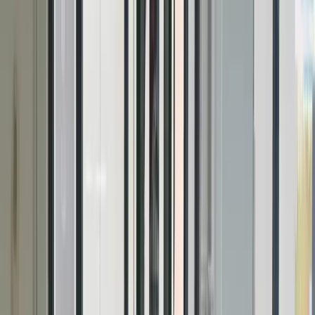
04
ผลิตภายใต้ work instruction
กระบวนการตัด ปอก ย้ำขั้ว บัดกรี และประกอบดำเนินตาม work
instruction ที่กำหนดจุดควบคุมสำหรับ pair symmetry, shield
termination และ strain relief อย่างชัดเจน
05
ทดสอบไฟฟ้าและ signal integrity
ทุกชุดผ่าน continuity 100% และ polarity check จากนั้นเพิ่ม TDR
measurement, insertion loss และ eye diagram ตาม control plan
สำหรับงาน automotive จะเพิ่ม hi-pot ตาม LV 124
06
แพ็กและส่งมอบ