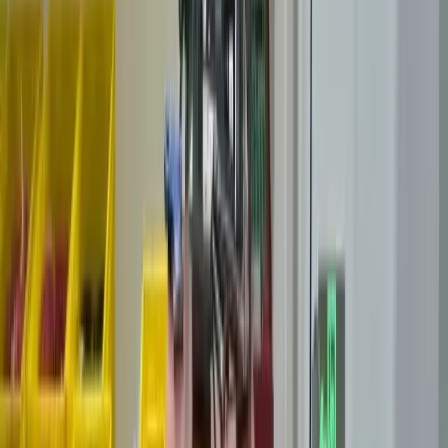
เงื่อนไขของระบบ โดยเฉพาะระยะส่ง จำนวนสาย และสภาพ
แวดล้อม
เกณฑ์ตัดสิน
เลือก SerDes (FPD-
เลือก LVDS
Link/GMSL)
ใจ
<2m (ภายในตู้/
ระยะส่ง
2-15m (กล้องภายนอกคัน)
ภายในคัน)
4-8 twisted pair
ต้องการลดเหลือ 1-2 pair +
จำนวนสาย
ยอมรับได้
power
Power ผ่าน
ไม่ต้องการ (สายไฟ
ต้องการ power + data บน
สาย
แยก)
สายเดียวกัน
Bidirectional
ต้องการ I2C/UART
ไม่จำเป็น
control
backchannel
ต่ำกว่า (ไม่มี
ต้นทุนต่อชุด
สูงกว่า (มี IC ทั้งสองด้าน)
serializer IC)
EMI
รุนแรง (ใกล้มอเตอร์,
น้อย-ปานกลาง
environment
inverter)