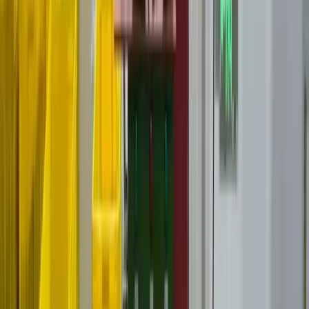
ถ้าโครงการเป็น automotive camera ระยะเกิน 3m แนะนำ FPD-
Link III หรือ GMSL2 ดูรายละเอียดที่
FAKRA Connector Cable
Assembly
สำหรับ connector HSD ที่ใช้คู่กับ SerDes