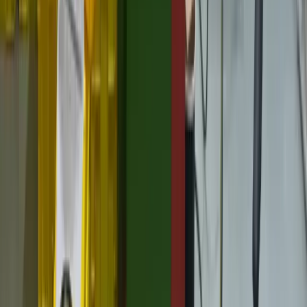
อุตสาหกรรมที่ใช้ LVDS Cable Assembly
อุตสาหกรรมยานยนต์
อุตสาหกรรมการแพทย์
อุตสาหกรรมอวกาศ
อุตสาหกรรมการผลิต
ต้องการสาย LVDS ที่ signal integrity ผ่าน
จริงในระบบของคุณ?
ส่ง drawing, pinout และ data rate requirement มาให้วิศวกรของ
เรา review เราตอบกลับภายใน 24 ชม. พร้อมแนวทางเลือกสาย
และ connector ที่เหมาะสม
— รับประกันตอบกลับภายใน 12
ชั่วโมง ไม่มีข้อผูกมัด
ขอใบเสนอราคาฟรี
ติดต่อวิศวกร
หรือติดต่อโดยตรง:
sales@wiringo.com
·
WhatsApp
Reviewed by: Engineering Team, WIRINGO | Last updated: 2026-