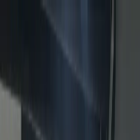
+86 (311) 8693-5537
sales@wiringo.com
ตอบกลับภายใน 24 ชั่วโมง | จัดส่งทั่วโลก
หน้าแรก
ผลิตภัณฑ์
อุตสาหกรรม
แหล่งข้อมูล
เกี่ยวกับเรา
ติดต่อเรา
ขอใบเสนอราคาฟรี
หน้าแรก
ชุดสายไฟ
LVDS Cable Assembly
High-Speed Differential Signaling
LVDS Cable Assembly
สายสัญญาณ