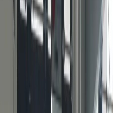
นอกจาก continuity 100% แล้ว เราวัด insertion loss, return loss,
crosstalk และ eye diagram สำหรับงาน data rate เกิน 1 Gbps เพื่อ
ยืนยันว่าสายทำงานได้จริงในระบบ
เริ่มจาก prototype ได้
รองรับ MOQ 1 ชิ้นสำหรับ first article และ prototype ช่วยให้ทีม
ออกแบบ verify signal integrity และ mechanical fit ก่อนล็อกเข้าสู่
การผลิตซ้ำ
skew ควบคุมภายใน 10 ps/m
การเลือกสาย twisted pair ที่มี skew ต่ำและการประกอบที่รักษา
ความสมมาตรของคู่สาย ช่วยลด timing jitter ในงานที่ส่งข้อมูล
หลายคู่พร้อมกัน เช่น display interface