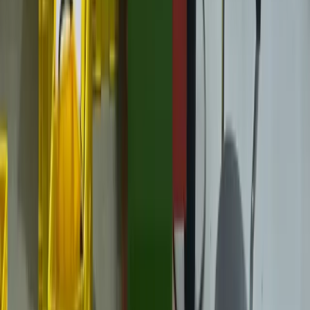
04-16
ผู้ผลิตชุดสายไฟและ Box Build Assembly ระดับมืออาชีพ มีที่มี
ความเชี่ยวชาญเฉพาะทาง ได้รับการรับรอง ISO 9001
ผลิตภัณฑ์
ชุดสายไฟ
ชุดสายไฟแบบกำหนดเอง
ชุดสายไฟกันน้ำ
ชุดสายไฟแรงดันสูง
ชุดสายไฟยานยนต์
ชุดสายไฟอุตสาหกรรม
สายเคเบิลการแพทย์
สายเคเบิล LVDS